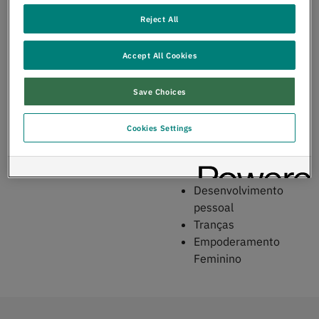
login para aceder à
básica e
plataforma. Verifique,
Maquilhagem
Reject All
por favor, a sua caixa
Avançada
de entrada, incluindo a
Manicure e pedicure
Accept All Cookies
pasta spam.
Extensões de unhas
Penteados
Save Choices
Tranças
Vendas
Cookies Settings
Empreendedorismo
Cria - Criador de
conteúdo
Desenvolvimento
pessoal
Tranças
Empoderamento
Feminino