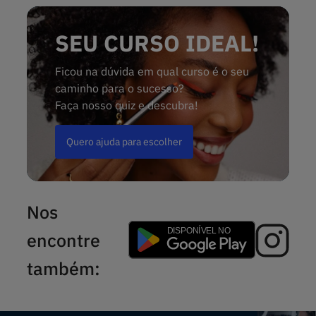
SEU CURSO IDEAL!
Ficou na dúvida em qual curso é o seu
caminho para o sucesso?
Faça nosso quiz e descubra!
Quero ajuda para escolher
Nos
encontre
também: