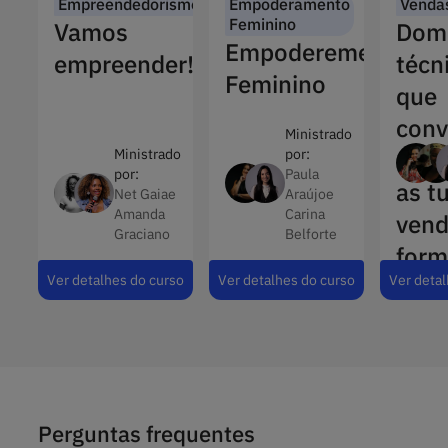
Empreendedorismo
Empoderamento
Venda
Feminino
Vamos
Dom
Empoderemento
empreender!
técn
Feminino
que
con
Ministrado
e au
Ministrado
por:
por:
Paula
as t
Net Gaiae
Araújoe
Amanda
Carina
vend
Graciano
Belforte
for
Ver detalhes do curso
Ver detalhes do curso
Ver detal
estr
Perguntas frequentes