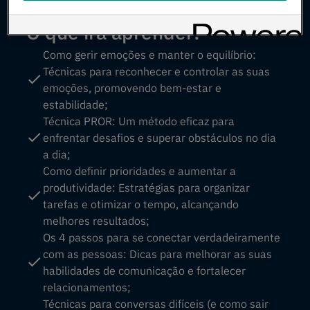
eficazes.
O que irá aprender:
Como gerir emoções e manter o equilíbrio:
Técnicas para reconhecer e controlar as suas
emoções, promovendo bem-estar e
estabilidade;
Técnica PROR: Um método eficaz para
enfrentar desafios e superar obstáculos no dia
a dia;
Como definir prioridades e aumentar a
produtividade: Estratégias para organizar
tarefas e otimizar o tempo, alcançando
melhores resultados;
Os 4 passos para se conectar verdadeiramente
com as pessoas: Dicas para melhorar as suas
habilidades de comunicação e fortalecer
relacionamentos;
Técnicas para conversas difíceis (e como sair