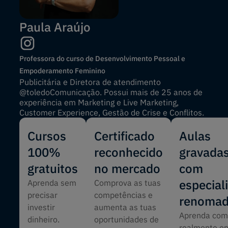
Paula Araújo
Professora do curso de Desenvolvimento Pessoal e
Empoderamento Feminino
Publicitária e Diretora de atendimento
@toledoComunicação. Possui mais de 25 anos de
experiência em Marketing e Live Marketing,
Customer Experience, Gestão de Crise e Conflitos.
Cursos
Certificado
Aulas
100%
reconhecido
gravada
gratuitos
no mercado
com
especial
Aprenda sem
Comprova as tuas
precisar
competências e
renoma
investir
aumenta as tuas
Aprenda co
dinheiro.
oportunidades de
realmente e