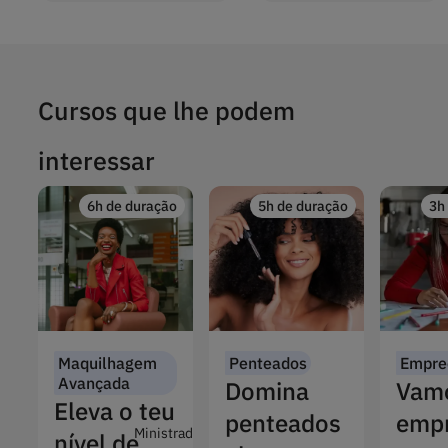
Cursos que lhe podem
interessar
6h de duração
5h de duração
3h
Maquilhagem
Penteados
Empre
Avançada
Domina
Vam
Eleva o teu
penteados
empr
Ministrado
nível de