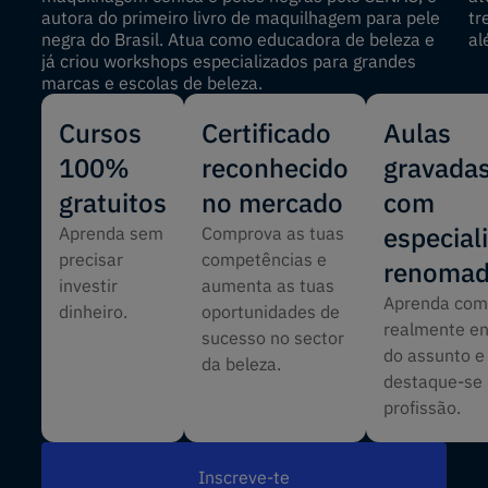
autora do primeiro livro de maquilhagem para pele
tr
negra do Brasil. Atua como educadora de beleza e
al
já criou workshops especializados para grandes
marcas e escolas de beleza.
Cursos
Certificado
Aulas
100%
reconhecido
gravada
gratuitos
no mercado
com
especial
Aprenda sem
Comprova as tuas
precisar
competências e
renoma
investir
aumenta as tuas
Aprenda co
dinheiro.
oportunidades de
realmente e
sucesso no sector
do assunto e
da beleza.
destaque-se
profissão.
Inscreve-te