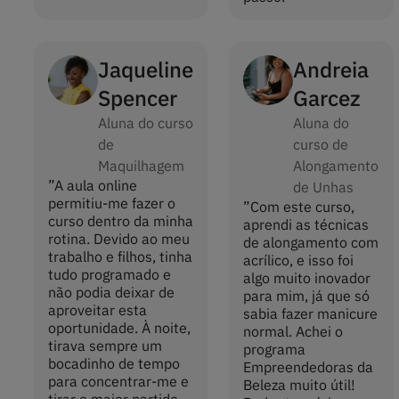
Jaqueline
Andreia
Spencer
Garcez
Aluna do curso
Aluna do
de
curso de
Maquilhagem
Alongamento
”
A aula online
de Unhas
permitiu-me fazer o
”
Com este curso,
curso dentro da minha
aprendi as técnicas
rotina. Devido ao meu
de alongamento com
trabalho e filhos, tinha
acrílico, e isso foi
tudo programado e
algo muito inovador
não podia deixar de
para mim, já que só
aproveitar esta
sabia fazer manicure
oportunidade. À noite,
normal. Achei o
tirava sempre um
programa
bocadinho de tempo
Empreendedoras da
para concentrar-me e
Beleza muito útil!
tirar o maior partido