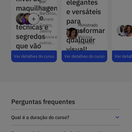
elegantes
por:
maquilhagem!
Simone
e versáteis
Barcelos,
Aprende
para
Daniele
técnicas e
Castro,
Ministrado
transformar
Jadiny
por:
segredos
gouveia e
Melissa
qualquer
outros...
Busnello
que vão
visual!
transformar
Ver detalhes do curso
Ver detalhes do curso
Ver detal
o teu
trabalho.
Perguntas frequentes
Qual é a duração do curso?