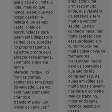
área, acho uma
que o céu é o limite. E
profissão muito
hoje, mais do que
linda, que vai além
nunca, eu sei que não
da estética e tem
posso desistir. A
muito a ver com
beleza é um campo
saúde! Eu não
vasto, cheio de
conhecia nada, não
oportunidades para
tinha contato com
quem está disposto a
essa profissão e o
se dedicar e acreditar
curso trouxe-me
no próprio talento. E
muita coisa nova. Os
eu estou pronta para
formadores
abraçar essa jornada,
transmitem muito
com tudo o que ela
bem os conteúdos,
tem a
que são de fácil
oferecer.Porque, no
compreensão. As
fim das contas,
aulas em vídeo são
sonhar não tem prazo
muito boas e levam-
de validade. E eu vou
nos para o conceito
continuar sonhando,
real de trabalho,
criando e
mostrando cada
transformando, um
técnica passo por
pincel de cada vez.
”
passo.
”