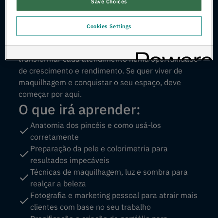
estratégias usadas por profissionais de destaque
Save Choices
na área.
Cookies Settings
Com especialistas da área, irá dominar técnicas
essenciais, aperfeiçoar o seu trabalho e aprender a
transformar cada atendimento numa oportunidade
de crescimento e rendimento. Se quer viver de
maquilhagem e conquistar o seu espaço, deve
começar por aqui.
O que irá aprender:
Anatomia dos pincéis e como usá-los
corretamente
Preparação da pele e colorimetria para
resultados impecáveis
Técnicas de maquilhagem, luz e sombra para
realçar a beleza
Fotografia e marketing pessoal para atrair mais
clientes com base no seu trabalho