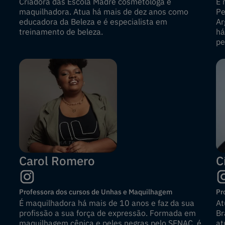
Criadora das Escola Madre cosmetóloga e
É 
maquilhadora. Atua há mais de dez anos como
Pe
educadora da Beleza e é especialista em
Ar
treinamento de beleza.
há
pe
Carol Romero
C
Professora dos cursos de Unhas e Maquilhagem
Pr
É maquilhadora há mais de 10 anos e faz da sua
At
profissão a sua força de expressão. Formada em
Br
maquilhagem cênica e peles negras pelo SENAC, é
at